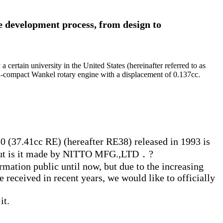
e development process, from design to
certain university in the United States (hereinafter referred to as
ra-compact Wankel rotary engine with a displacement of 0.137cc.
0 (37.41cc RE) (hereafter RE38) released in 1993 is
 but is it made by NITTO MFG.,LTD．?
mation public until now, but due to the increasing
 received in recent years, we would like to officially
it.