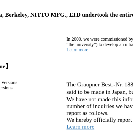
rnia, Berkeley, NITTO MFG., LTD undertook the entir
In 2000, we were commissioned by a 
“the university”) to develop an ult
Learn more
ine】
The Graupner Best.-Nr. 188
rsions
said to be made in Japan,
We have not made this infor
number of inquiries we have
report as follows.
We hereby officially report 
Learn more