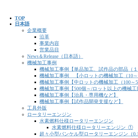
コ
ナ
ン
ビ
TOP
テ
ゲ
日本語
ン
ー
企業概要
ツ
シ
沿革
へ
ョ
事業内容
ス
ン
営業品目
キ
に
News＆Release（日本語）
ッ
移
機械加工事例
プ
動
機械加工事例【単品加工、試作品の部品（１
機械加工事例 【小ロットの機械加工（10～10
機械加工事例【中ロットの機械加工（100～50
機械加工事例【500個～/ロット以上の機械
機械加工事例【治具・専用機など】
機械加工事例【試作品開発支援など】
工具外販
ロータリーエンジン
水素燃料仕様ロータリーエンジン
水素燃料仕様ロータリーエンジン_①
超々小型バンケル型ロータリーエンジン（0.1