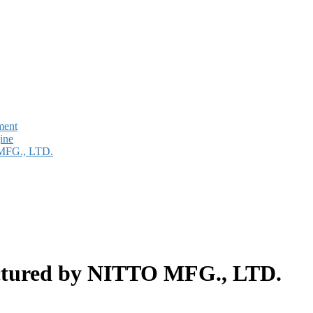
ment
ine
 MFG., LTD.
ctured by NITTO MFG., LTD.