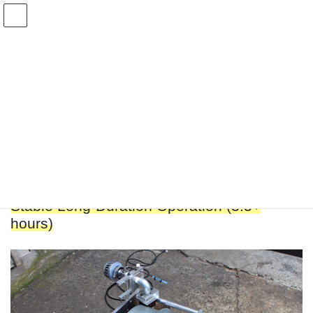
コ
ナ
ン
ビ
テ
ゲ
ン
ー
Hydrogen-Powered Rotary Engine
ツ
シ
へ
ョ
ス
ン
HOME
Hydrogen-Powered Rotary Engine
キ
に
ッ
移
プ
動
YouTube
Facebook
X
Instagram
メール
Stable Long-Duration Operation (3.5+
hours)