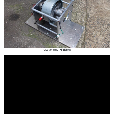
rotaryengine_HRE80㏄