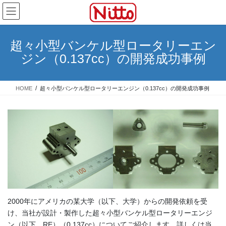
コ
ナ
ン
ビ
テ
ゲ
ン
ー
超々小型バンケル型ロータリーエン
ツ
シ
ジン（0.137cc）の開発成功事例
へ
ョ
ス
ン
キ
に
HOME
超々小型バンケル型ロータリーエンジン（0.137cc）の開発成功事例
ッ
移
プ
動
2000年にアメリカの某大学（以下、大学）からの開発依頼を受
け、当社が設計・製作した超々小型バンケル型ロータリーエンジ
ン（以下、RE）（0.137cc）についてご紹介します。詳しくは当